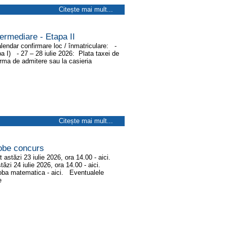
Citește mai mult...
ermediare - Etapa II
lendar confirmare loc / înmatriculare: -
apa I) - 27 – 28 iulie 2026: Plata taxei de
forma de admitere sau la casieria
Citește mai mult...
obe concurs
 astăzi 23 iulie 2026, ora 14.00 - aici.
tăzi 24 iulie 2026, ora 14.00 - aici.
roba matematica - aici. Eventualele
e