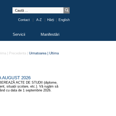
Contact
|
A-Z
|
Hărți
|
English
Servicii
Manifestări
rima | Precedenta |
Urmatoarea |
Ultima
 AUGUST 2026
IBEREAZĂ ACTE DE STUDII (diplome,
nt, situații școlare, etc.). Vă rugăm să
epând cu data de 1 septembrie 2026.