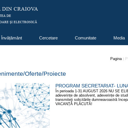
Învățământ
Cercetare
Comunitate
Media
Pagina :
P
venimente/Oferte/Proiecte
PROGRAM SECRETARIAT- LUNA
În perioada 1-31 AUGUST 2026 NU SE EL
adeverințe de absolvent, adeverințe de stude
transmiteți solicitările dumneavoastră înc
VACANȚĂ PLĂCUTĂ!