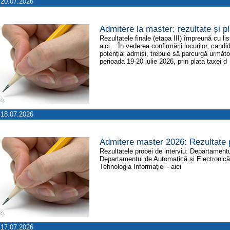
20.07.2026
Admitere la master: rezultate și p
Rezultatele finale (etapa III) împreună cu li
aici. În vederea confirmării locurilor, candid
potențial admiși, trebuie să parcurgă următ
perioada 19-20 iulie 2026, prin plata taxei d
18.07.2026
Admitere master 2026: Rezultate p
Rezultatele probei de interviu: Departamentu
Departamentul de Automatică și Electronică 
Tehnologia Informației - aici
17.07.2026