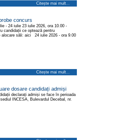
Citește mai mult...
probe concurs
 - 24 iulie 23 iulie 2026, ora 10.00 -
u candidații ce optează pentru
 alocare săli: aici 24 iulie 2026 - ora 9.00
Citește mai mult...
uare dosare candidați admiși
didații declarați admiși se face în perioada
 la sediul INCESA, Bulevardul Decebal, nr.