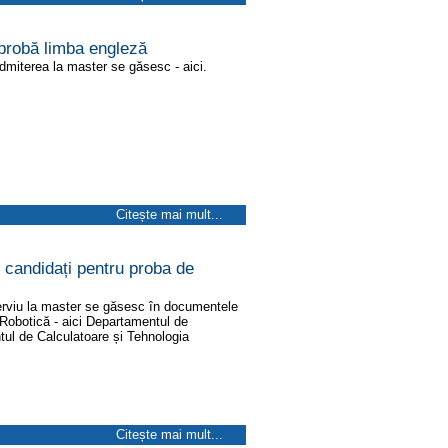
probă limba engleză
dmiterea la master se găsesc - aici.
Citește mai mult...
 candidați pentru proba de
nterviu la master se găsesc în documentele
Robotică - aici Departamentul de
tul de Calculatoare și Tehnologia
Citește mai mult...