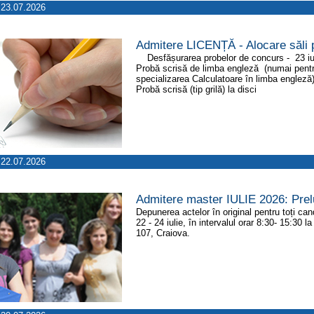
23.07.2026
Admitere LICENȚĂ - Alocare săli 
Desfășurarea probelor de concurs - 23 iulie
Probă scrisă de limba engleză (numai pentr
specializarea Calculatoare în limba engleză)
Probă scrisă (tip grilă) la disci
22.07.2026
Admitere master IULIE 2026: Prel
Depunerea actelor în original pentru toți can
22 - 24 iulie, în intervalul orar 8:30- 15:30
107, Craiova.