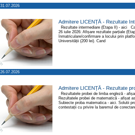
31.07.2026
Admitere LICENȚĂ - Rezultate Int
Rezultate intermediare (Etapa II) - aici Ca
26 iulie 2026: Afișare rezultate parțiale (Et
înmatriculare/confirmare a locului prin plat
Universității (200 lei). Cand
26.07.2026
Admitere LICENȚĂ - Rezultate pr
Rezultatele probei de limba engleză - afișat
Rezultatele probei de matematică - afișat as
Subiecte proba matematica - aici. Solutii p
contestații cu privire la baremul de corectar