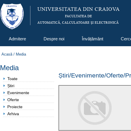
Admitere
Despre noi
Învățământ
Cerc
Acasă
/
Media
Media
Știri/Evenimente/Oferte/P
Toate
Știri
Evenimente
Oferte
Proiecte
Arhiva