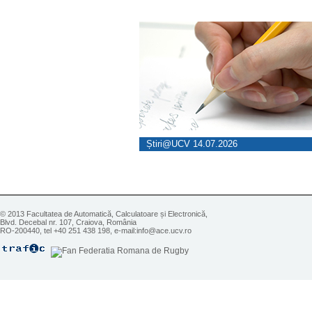
Știri@UCV 14.07.2026
© 2013 Facultatea de Automatică, Calculatoare și Electronică,
Blvd. Decebal nr. 107, Craiova, România
RO-200440, tel +40 251 438 198, e-mail:info@ace.ucv.ro