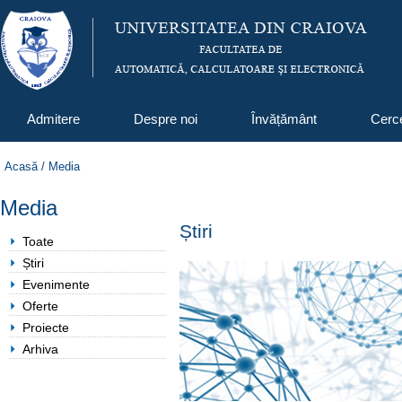
Admitere
Despre noi
Învățământ
Cerc
Acasă
/
Media
Media
Știri
Toate
Știri
Evenimente
Oferte
Proiecte
Arhiva