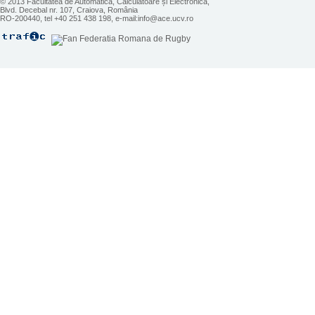
© 2013 Facultatea de Automatică, Calculatoare și Electronică,
Blvd. Decebal nr. 107, Craiova, România
RO-200440, tel +40 251 438 198, e-mail:info@ace.ucv.ro