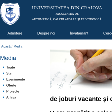
Admitere
Despre noi
Învățământ
Cerc
Acasă
/
Media
Media
Toate
Știri
Evenimente
Oferte
Proiecte
Arhiva
de joburi vacante și 