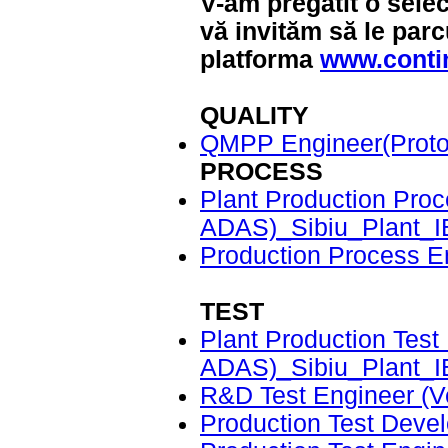
V-am pregătit o selec
vă invităm să le parcu
platforma
www.conti
QUALITY
QMPP Engineer(Proto
PROCESS
Plant Production Pro
ADAS)_Sibiu_Plant_I
Production Process E
TEST
Plant Production Tes
ADAS)_Sibiu_Plant_I
R&D Test Engineer (V
Production Test Dev