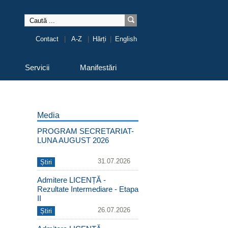
Contact
|
A-Z
|
Hărți
|
English
Servicii
Manifestări
Media
PROGRAM SECRETARIAT-
LUNA AUGUST 2026
31.07.2026
Știri
Admitere LICENȚĂ -
Rezultate Intermediare - Etapa
II
26.07.2026
Știri