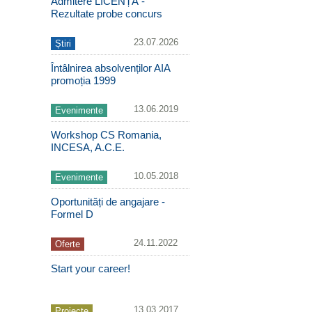
Admitere LICENȚĂ -
Rezultate probe concurs
23.07.2026
Știri
Întâlnirea absolvenților AIA
promoția 1999
13.06.2019
Evenimente
Workshop CS Romania,
INCESA, A.C.E.
10.05.2018
Evenimente
Oportunități de angajare -
Formel D
24.11.2022
Oferte
Start your career!
13.03.2017
Proiecte