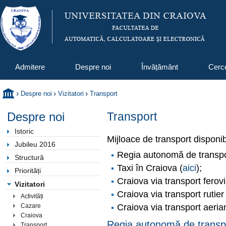
Admitere
Despre noi
Învățământ
Cerc
Despre noi
Vizitatori
Transport
Despre noi
Transport
Istoric
Mijloace de transport disponib
Jubileu 2016
Regia autonomă de transpor
Structură
Taxi în Craiova (
aici
);
Priorități
Craiova via transport ferovi
Vizitatori
Craiova via transport rutier 
Activități
Craiova via transport aeria
Cazare
Craiova
Regia autonomă de transp
Transport