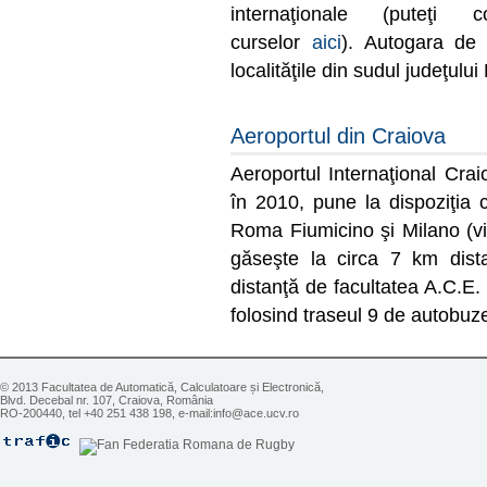
internaţionale (puteţi c
curselor
aici
). Autogara de
localităţile din sudul judeţului 
Aeroportul din Craiova
Aeroportul Internaţional Cra
în 2010, pune la dispoziţia c
Roma Fiumicino şi Milano (vi
găseşte la circa 7 km dist
distanţă de facultatea A.C.E.
folosind traseul 9 de autobuze
© 2013 Facultatea de Automatică, Calculatoare și Electronică,
Blvd. Decebal nr. 107, Craiova, România
RO-200440, tel +40 251 438 198, e-mail:info@ace.ucv.ro