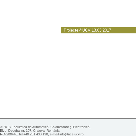
Proiecte@UCV 13.03.2017
© 2013 Facultatea de Automatică, Calculatoare și Electronică,
Blvd. Decebal nr. 107, Craiova, România
RO-200440, tel +40 251 438 198, e-mail:info@ace.ucv.ro