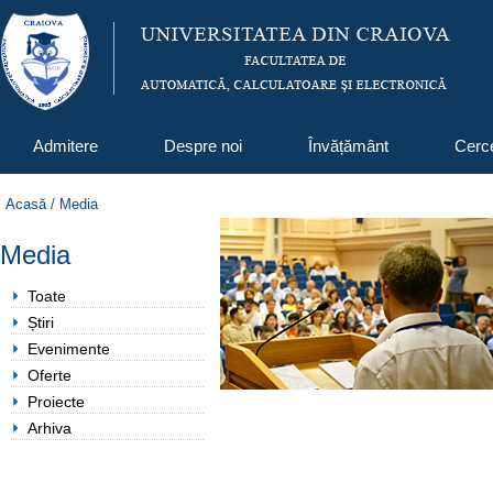
Admitere
Despre noi
Învățământ
Cerc
Acasă
/
Media
Media
Toate
Știri
Evenimente
Oferte
Proiecte
Arhiva