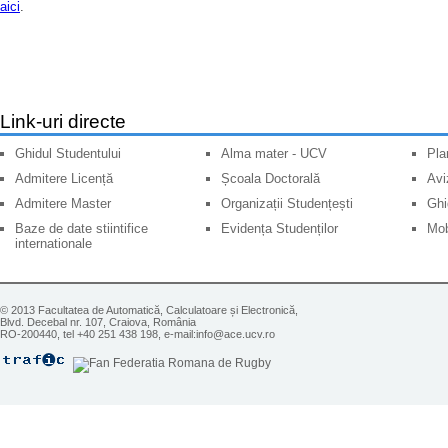
aici
.
Link-uri directe
Ghidul Studentului
Alma mater - UCV
Pla
Admitere Licență
Școala Doctorală
Avi
Admitere Master
Organizații Studențești
Ghi
Baze de date stiintifice
Evidența Studenților
Mob
internationale
© 2013 Facultatea de Automatică, Calculatoare și Electronică,
Blvd. Decebal nr. 107, Craiova, România
RO-200440, tel +40 251 438 198, e-mail:info@ace.ucv.ro