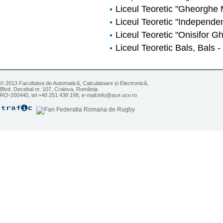
Liceul Teoretic "Gheorghe 
Liceul Teoretic "Independen
Liceul Teoretic "Onisifor Gh
Liceul Teoretic Bals, Bals -
© 2013 Facultatea de Automatică, Calculatoare și Electronică,
Blvd. Decebal nr. 107, Craiova, România
RO-200440, tel +40 251 438 198, e-mail:info@ace.ucv.ro