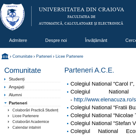
Admitere
Despre noi
Învățământ
Cerc
Comunitate
Parteneri
Licee Partenere
Comunitate
Parteneri A.C.E.
Studenți
Colegiul National "Carol I"
Angajați
Colegiul Nation
Alumni
-
http://www.elenacuza.ro/s
Parteneri
Colegiul National "Fratii Bu
Colaborări Practică Studenți
Colegiul National "Nicolae 
Licee Partenere
Colaborări Academice
Colegiul National "Stefan 
Calendar intalniri
Colegiul National Ec