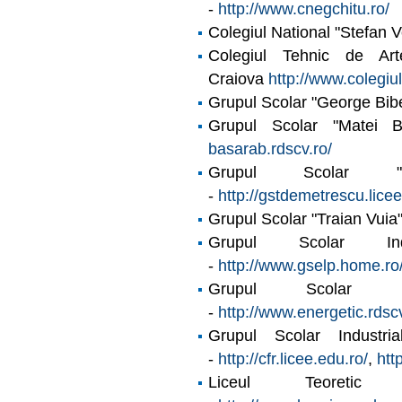
-
http://www.cnegchitu.ro/
Colegiul National "Stefan 
Colegiul Tehnic de Art
Craiova
http://www.colegiul
Grupul Scolar "George Bib
Grupul Scolar "Matei 
basarab.rdscv.ro/
Grupul Scolar "T
-
http://gstdemetrescu.licee
Grupul Scolar "Traian Vuia
Grupul Scolar Indu
-
http://www.gselp.home.ro
Grupul Scolar Ind
-
http://www.energetic.rdscv
Grupul Scolar Industri
-
http://cfr.licee.edu.ro/
,
htt
Liceul Teoretic