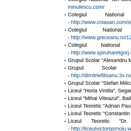
minulescu.com/
Colegiul Nationa
-
http://www.cniasan.com/is
Colegiul Nationa
-
http://www.greceanu.ro/1
Colegiul Nationa
-
http://www.spiruharetgorj.
Grupul Scolar "Alexandru M
Grupul Scolar "D
-
http://dimitriefilisanu.3x
Grupul Scolar "Stefan Milcu
Liceul "Horia Vintila", Sega
Liceul "Mihai Viteazul", Bail
Liceul Teoretic "Adrian Pa
Liceul Teoretic "Constanti
Liceul Teoretic "D
-
http://liceulvictorgomoiu