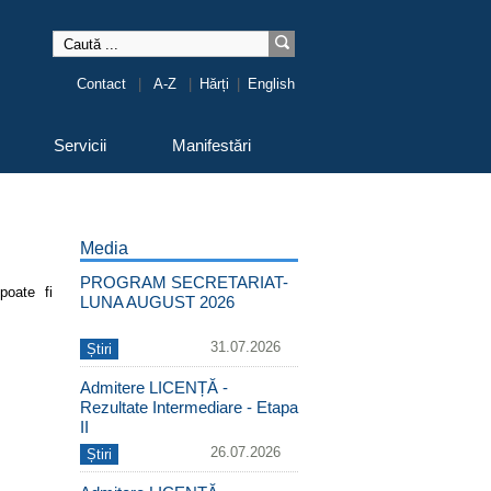
Contact
|
A-Z
|
Hărți
|
English
Servicii
Manifestări
Media
PROGRAM SECRETARIAT-
poate fi
LUNA AUGUST 2026
31.07.2026
Știri
Admitere LICENȚĂ -
Rezultate Intermediare - Etapa
II
26.07.2026
Știri