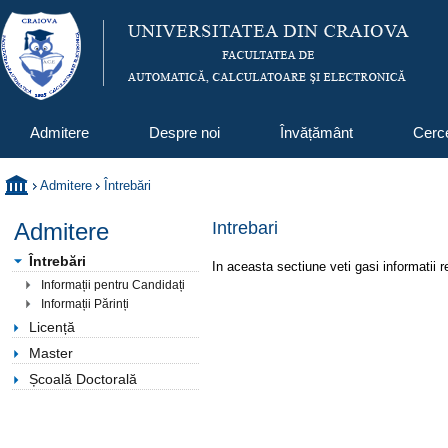
Admitere
Despre noi
Învățământ
Cerc
Admitere
Întrebări
Admitere
Intrebari
Întrebări
In aceasta sectiune veti gasi informatii r
Informații pentru Candidați
Informații Părinți
Licență
Master
Școală Doctorală