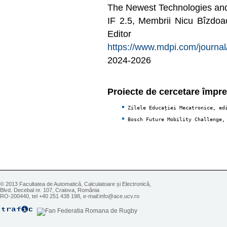
The Newest Technologies and 
IF 2.5, Membrii Nicu Bîzdoa
Editor 
https://www.mdpi.com/journa
2024-2026
Proiecte de cercetare împre
Zilele Educației Mecatronice, ed
Bosch Future Mobility Challenge,
© 2013 Facultatea de Automatică, Calculatoare și Electronică,
Blvd. Decebal nr. 107, Craiova, România
RO-200440, tel +40 251 438 198, e-mail:info@ace.ucv.ro