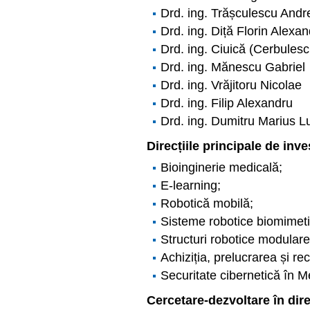
Drd. ing. Trășculescu Andr
Drd. ing. Diță Florin Alexa
Drd. ing. Ciuică (Cerbulesc
Drd. ing. Mănescu Gabriel
Drd. ing. Vrăjitoru Nicolae
Drd. ing. Filip Alexandru
Drd. ing. Dumitru Marius L
Direcțiile principale de inves
Bioinginerie medicală;
E-learning;
Robotică mobilă;
Sisteme robotice biomimeti
Structuri robotice modulare
Achiziția, prelucrarea și re
Securitate cibernetică în M
Cercetare-dezvoltare în dir