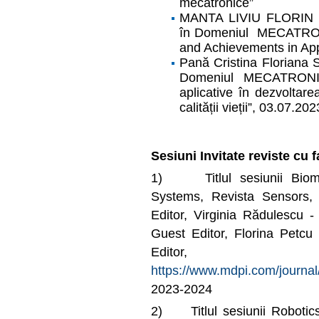
mecatronice”
MANTA LIVIU FLORIN Sus
în Domeniul MECATRONI
and Achievements in App
Pană Cristina Floriana S
Domeniul MECATRONICĂ
aplicative în dezvoltare
calității vieții”, 03.07.202
Sesiuni Invitate reviste cu 
1) Titlul sesiunii Biome
Systems, Revista Sensors, 
Editor, Virginia Rădulescu 
Guest Editor, Florina Petcu
Editor,
https://www.mdpi.com/journa
2023-2024
2) Titlul sesiunii Robotic