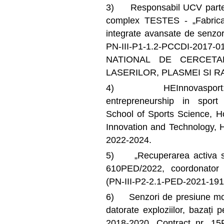
3) Responsabil UCV partene
complex TESTES - „Fabricar
integrate avansate de senzori 
PN-III-P1-1.2-PCCDI-20
NATIONAL DE CERCETA
LASERILOR, PLASMEI SI RAD
4) HEInnovasport: Bui
entrepreneurship in sport 
School of Sports Science, Ho
Innovation and Technology, 
2022-2024.
5) „Recuperarea activa si 
610PED/2022, coordonator 
(PN-III-P2-2.1-PED-2021-191
6) Senzori de presiune mobi
datorate exploziilor, bazați 
2018-2020, Contract nr. 15