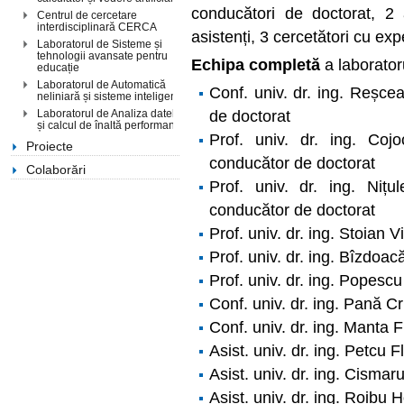
conducători de doctorat, 2 
Centrul de cercetare
interdisciplinară CERCA
asistenți, 3 cercetători cu exp
Laboratorul de Sisteme și
tehnologii avansate pentru
Echipa completă
a laborator
educație
Laboratorul de Automatică
Conf. univ. dr. ing. Reșcea
neliniară și sisteme inteligente
de doctorat
Laboratorul de Analiza datelor
și calcul de înaltă performanță
Prof. univ. dr. ing. Coj
Proiecte
conducător de doctorat
Colaborări
Prof. univ. dr. ing. Nițu
conducător de doctorat
Prof. univ. dr. ing. Stoian V
Prof. univ. dr. ing. Bîzdoa
Prof. univ. dr. ing. Popescu
Conf. univ. dr. ing. Pană C
Conf. univ. dr. ing. Manta 
Asist. univ. dr. ing. Petcu F
Asist. univ. dr. ing. Cismaru
Asist. univ. dr. ing. Roibu H