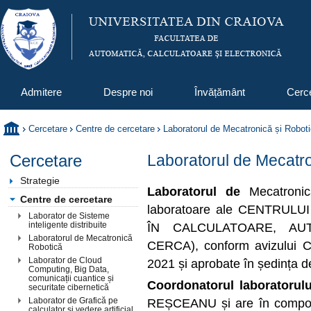
Admitere
Despre noi
Învățământ
Cerc
Cercetare
Centre de cercetare
Laboratorul de Mecatronică și Robot
Cercetare
Laboratorul de Mecatro
Strategie
Laboratorul de
Mecatroni
Centre de cercetare
laboratoare ale CENTRUL
Laborator de Sisteme
inteligente distribuite
ÎN CALCULATOARE, AUT
Laboratorul de Mecatronică și
CERCA), conform avizului Co
Robotică
Laborator de Cloud
2021 și aprobate în ședința 
Computing, Big Data,
comunicații cuantice și
Coordonatorul laboratorul
securitate cibernetică
Laborator de Grafică pe
REȘCEANU și are în compone
calculator și vedere artificială