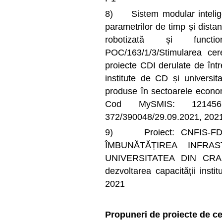
8) Sistem modular inteligen
parametrilor de timp și dista
robotizată și func
POC/163/1/3/Stimularea cerer
proiecte CDI derulate de într
institute de CD și universit
produse în sectoarele econom
Cod MySMIS: 121456,
372/390048/29.09.2021, 202
9) Proiect: CNFIS-FDI-2
ÎMBUNĂTĂȚIREA INFRA
UNIVERSITATEA DIN CRAI
dezvoltarea capacității instit
2021
Propuneri de proiecte de ce