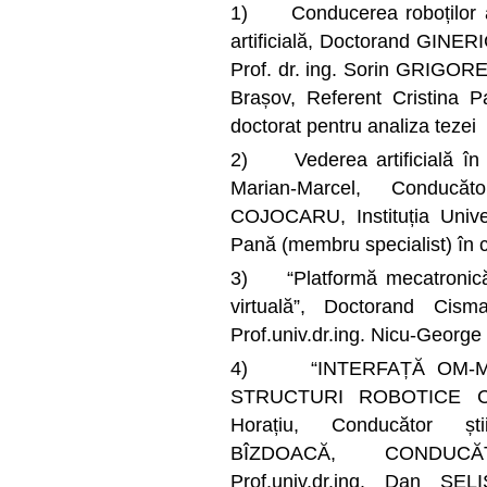
1) Conducerea roboților aut
artificială, Doctorand GINER
Prof. dr. ing. Sorin GRIGORES
Brașov, Referent Cristina 
doctorat pentru analiza tezei
2) Vederea artificială în a
Marian-Marcel, Conducător
COJOCARU, Instituția Univer
Pană (membru specialist) în c
3) “Platformă mecatronică 
virtuală”, Doctorand Cismar
Prof.univ.dr.ing. Nicu-Geor
4) “INTERFAȚĂ OM-MA
STRUCTURI ROBOTICE CO
Horațiu, Conducător știin
BÎZDOACĂ, CONDUCĂ
Prof.univ.dr.ing. Dan SELI