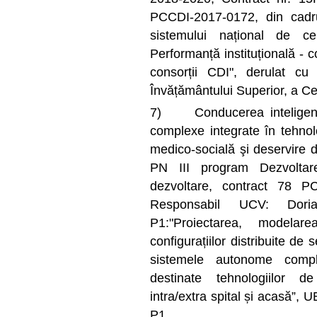
PCCDI-2017-0172, din cadru
sistemului național de cer
Performanță instituțională - 
consorții CDI", derulat cu
Învățământului Superior, a Cerc
7) Conducerea inteligentă
complexe integrate în tehnol
medico-socială şi deservire de 
PN III program Dezvoltare
dezvoltare, contract 78 
Responsabil UCV: Dori
P1:"Proiectarea, modela
configurațiilor distribuite de
sistemele autonome com
destinate tehnologiilor d
intra/extra spital și acasă”,
P1