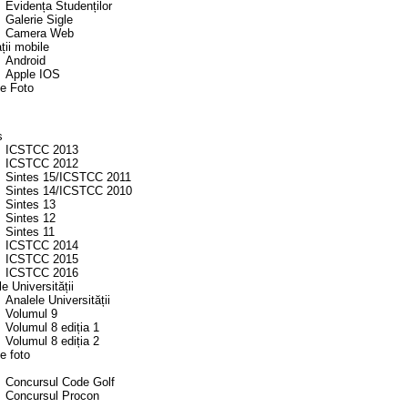
Evidența Studenților
Galerie Sigle
Camera Web
ții mobile
Android
Apple IOS
ie Foto
s
ICSTCC 2013
ICSTCC 2012
Sintes 15/ICSTCC 2011
Sintes 14/ICSTCC 2010
Sintes 13
Sintes 12
Sintes 11
ICSTCC 2014
ICSTCC 2015
ICSTCC 2016
e Universității
Analele Universității
Volumul 9
Volumul 8 ediția 1
Volumul 8 ediția 2
e foto
Concursul Code Golf
Concursul Procon