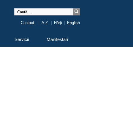
Contact
|
A-Z
|
Hărți
|
English
Servicii
Manifestări