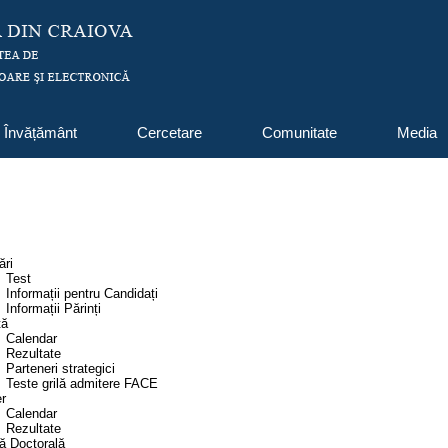
Învățământ
Cercetare
Comunitate
Media
ări
Test
Informații pentru Candidați
Informații Părinți
ță
Calendar
Rezultate
Parteneri strategici
Teste grilă admitere FACE
r
Calendar
Rezultate
ă Doctorală