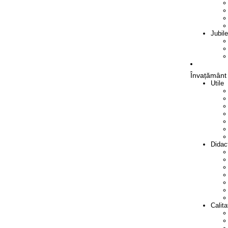
Jubil
Învațământ
Utile
Didac
Calita