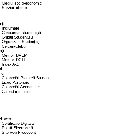
Mediul socio-economic
Servicii oferite
nți
Îndrumare
Concursuri studențești
Ghidul Studentului
Organizații Studențești
Cercuri/Cluburi
ați
Membri DAEM
Membri DCTI
Index A-Z
i
neri
Colaborări Practică Studenți
Licee Partenere
Colaborări Academice
Calendar intalniri
cii web
Certificare Digitală
Poștă Electronică
Site web Precedent