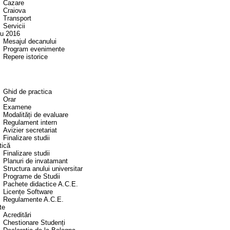
Cazare
Craiova
Transport
Servicii
eu 2016
Mesajul decanului
Program evenimente
Repere istorice
Ghid de practica
Orar
Examene
Modalități de evaluare
Regulament intern
Avizier secretariat
Finalizare studii
tică
Finalizare studii
Planuri de invatamant
Structura anului universitar
Programe de Studii
Pachete didactice A.C.E.
Licențe Software
Regulamente A.C.E.
te
Acreditări
Chestionare Studenți