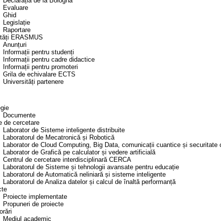
Declarația de la Bologna
Evaluare
Ghid
Legislație
Raportare
ități ERASMUS
Anunțuri
Informații pentru studenți
Informații pentru cadre didactice
Informații pentru promoteri
Grila de echivalare ECTS
Universități partenere
egie
Documente
e de cercetare
Laborator de Sisteme inteligente distribuite
Laboratorul de Mecatronică și Robotică
Laborator de Cloud Computing, Big Data, comunicații cuantice și securitate 
Laborator de Grafică pe calculator și vedere artificială
Centrul de cercetare interdisciplinară CERCA
Laboratorul de Sisteme și tehnologii avansate pentru educație
Laboratorul de Automatică neliniară și sisteme inteligente
Laboratorul de Analiza datelor și calcul de înaltă performanță
cte
Proiecte implementate
Propuneri de proiecte
orări
Mediul academic