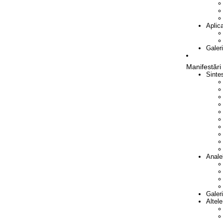
Aplica
Galer
Manifestări
Sinte
Analel
Galeri
Altele