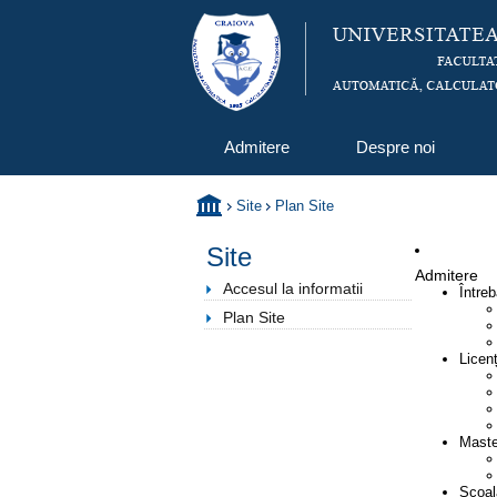
Admitere
Despre noi
Site
Plan Site
Site
Admitere
Accesul la informatii
Întreb
Plan Site
Licen
Maste
Școal