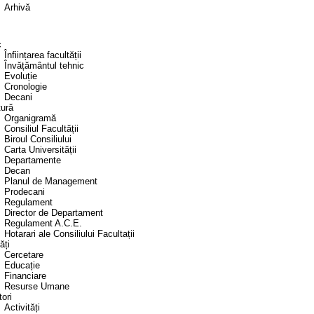
Arhivă
c
Înființarea facultății
Învățământul tehnic
Evoluție
Cronologie
Decani
tură
Organigramă
Consiliul Facultății
Biroul Consiliului
Carta Universității
Departamente
Decan
Planul de Management
Prodecani
Regulament
Director de Departament
Regulament A.C.E.
Hotarari ale Consiliului Facultații
ăți
Cercetare
Educație
Financiare
Resurse Umane
tori
Activități