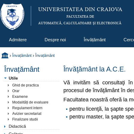
Admitere
Despre noi
Învățământ
Cerc
Învațământ
Învațământ
Învațământ
Învăţământ la A.C.E.
Utile
Vă invităm să consultaţi în 
Ghid de practica
procesul de învăţământ în des
Orar
Examene
Facultatea noastră oferă la m
Modalități de evaluare
pentru licenţă, la şapte spe
Regulament intern
Avizier secretariat
pentru master, la şapte spec
Finalizare studii
Didactică