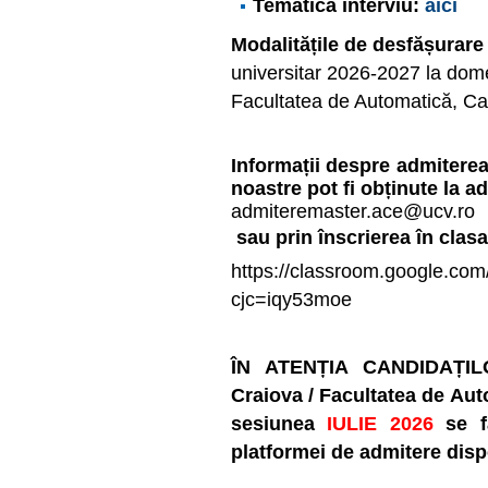
Tematică interviu:
aici
Modalitățile de desfășurar
universitar 2026-2027 la dome
Facultatea de Automatică, Ca
Informații despre admiterea
noastre pot fi obținute la a
admiteremaster.ace@ucv.ro
sau prin înscrierea în clas
https://classroom.google
cjc=iqy53moe
ÎN ATENȚIA CANDIDAȚILOR
Craiova / Facultatea de Aut
sesiunea
IULIE 2026
se fa
platformei de admitere disp