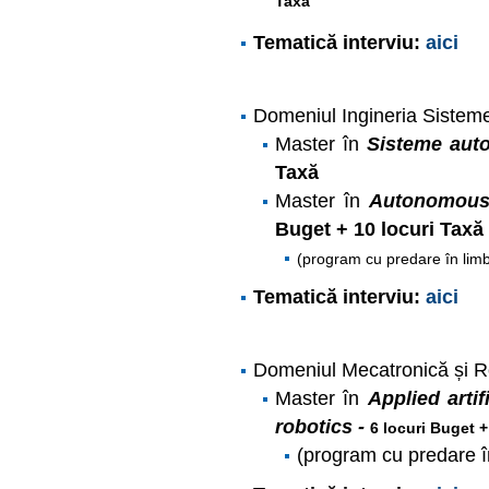
Taxă
Tematică interviu:
aici
Domeniul Ingineria Sisteme
Master în
Sisteme a
Taxă
Master în
Autonomous 
Buget + 10 locuri Taxă
(program cu predare în lim
Tematică interviu:
aici
Domeniul Mecatronică și R
Master în
Applied artif
robotics -
6 locuri Buget +
(program cu predare î