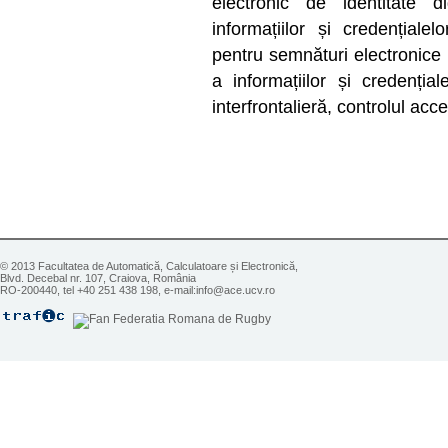
electronic de identitate d
informațiilor și credențialel
pentru semnături electronice 
a informațiilor și credențial
interfrontalieră, controlul acc
© 2013 Facultatea de Automatică, Calculatoare și Electronică,
Blvd. Decebal nr. 107, Craiova, România
RO-200440, tel +40 251 438 198, e-mail:info@ace.ucv.ro