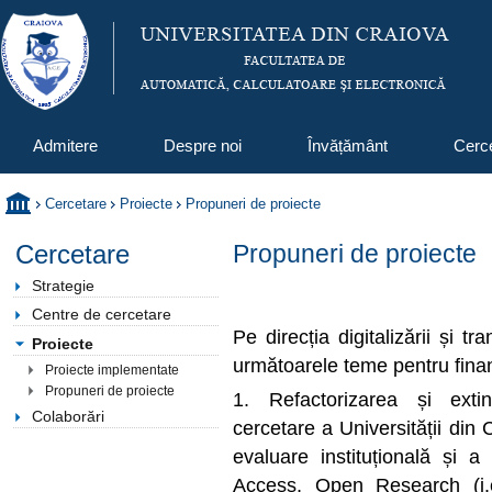
Admitere
Despre noi
Învățământ
Cerc
Cercetare
Proiecte
Propuneri de proiecte
Cercetare
Propuneri de proiecte
Strategie
Centre de cercetare
Pe direcția digitalizării și tr
Proiecte
următoarele teme pentru finan
Proiecte implementate
Propuneri de proiecte
1. Refactorizarea și extin
Colaborări
cercetare a Universității din C
evaluare instituțională și a
Access, Open Research (i