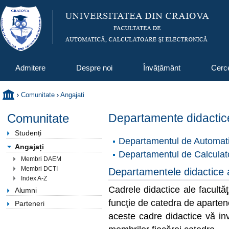
Admitere
Despre noi
Învățământ
Cerc
Comunitate
Angajati
Comunitate
Departamente didactic
Studenți
Departamentul de Automati
Angajați
Departamentul de Calculato
Membri DAEM
Membri DCTI
Departamentele didactice 
Index A-Z
Cadrele didactice ale facultă
Alumni
funcţie de catedra de aparten
Parteneri
aceste cadre didactice vă invi