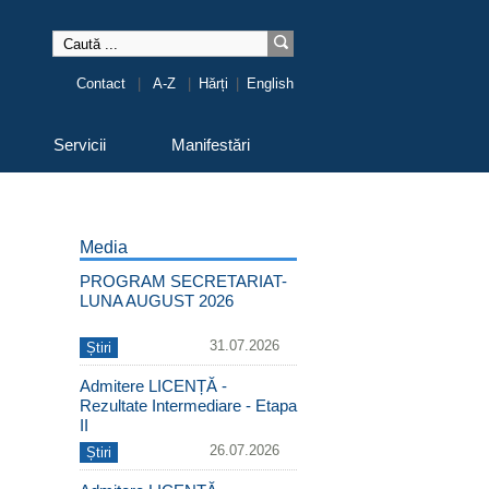
Contact
|
A-Z
|
Hărți
|
English
Servicii
Manifestări
Media
PROGRAM SECRETARIAT-
LUNA AUGUST 2026
31.07.2026
Știri
Admitere LICENȚĂ -
Rezultate Intermediare - Etapa
II
26.07.2026
Știri