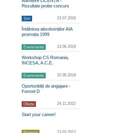
Admitere LICENȚĂ -
Rezultate probe concurs
23.07.2026
Știri
Întâlnirea absolvenților AIA
promoția 1999
13.06.2019
Evenimente
Workshop CS Romania,
INCESA, A.C.E.
10.05.2018
Evenimente
Oportunități de angajare -
Formel D
24.11.2022
Oferte
Start your career!
13.03.2017
Proiecte