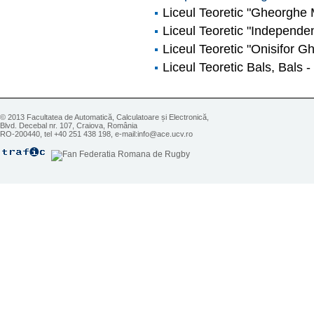
Liceul Teoretic "Gheorghe 
Liceul Teoretic "Independen
Liceul Teoretic "Onisifor Gh
Liceul Teoretic Bals, Bals -
© 2013 Facultatea de Automatică, Calculatoare și Electronică,
Blvd. Decebal nr. 107, Craiova, România
RO-200440, tel +40 251 438 198, e-mail:info@ace.ucv.ro