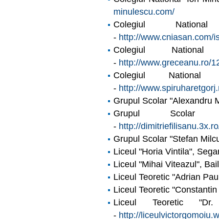
minulescu.com/
Colegiul Nationa
-
http://www.cniasan.com/is
Colegiul Nationa
-
http://www.greceanu.ro/1
Colegiul Nationa
-
http://www.spiruharetgorj.
Grupul Scolar "Alexandru M
Grupul Scolar "D
-
http://dimitriefilisanu.3x
Grupul Scolar "Stefan Milcu
Liceul "Horia Vintila", Sega
Liceul "Mihai Viteazul", Bail
Liceul Teoretic "Adrian Pa
Liceul Teoretic "Constanti
Liceul Teoretic "D
-
http://liceulvictorgomoiu