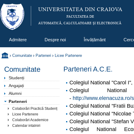
Admitere
Despre noi
Învățământ
Cerc
Comunitate
Parteneri
Licee Partenere
Comunitate
Parteneri A.C.E.
Studenți
Colegiul National "Carol I"
Angajați
Colegiul Nation
Alumni
-
http://www.elenacuza.ro/s
Parteneri
Colegiul National "Fratii Bu
Colaborări Practică Studenți
Colegiul National "Nicolae 
Licee Partenere
Colaborări Academice
Colegiul National "Stefan 
Calendar intalniri
Colegiul National Ec