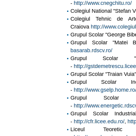
-
http://www.cnegchitu.ro/
Colegiul National "Stefan 
Colegiul Tehnic de Art
Craiova
http://www.colegiul
Grupul Scolar "George Bib
Grupul Scolar "Matei 
basarab.rdscv.ro/
Grupul Scolar "T
-
http://gstdemetrescu.licee
Grupul Scolar "Traian Vuia
Grupul Scolar Indu
-
http://www.gselp.home.ro
Grupul Scolar Ind
-
http://www.energetic.rdscv
Grupul Scolar Industri
-
http://cfr.licee.edu.ro/
,
htt
Liceul Teoretic