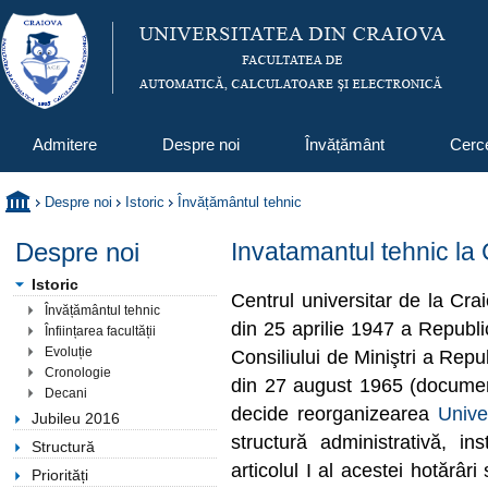
Admitere
Despre noi
Învățământ
Cerc
Despre noi
Istoric
Învățământul tehnic
Despre noi
Invatamantul tehnic la
Istoric
Centrul universitar de la Cra
Învățământul tehnic
din 25 aprilie 1947 a Republ
Înființarea facultății
Evoluție
Consiliului de Miniştri a Rep
Cronologie
din 27 august 1965 (document
Decani
decide reorganizearea
Unive
Jubileu 2016
structură administrativă, ins
Structură
articolul I al acestei hotărâr
Priorități