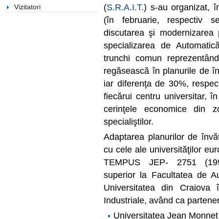
(
S.R.A.I.T.
) s-au organizat, î
Vizitatori
(în februarie, respectiv 
discutarea şi modernizarea p
specializarea de Automatic
trunchi comun reprezentând
regăsească în planurile de în
iar diferenţa de 30%, respec
fiecărui centru universitar, 
cerinţele economice din zo
specialiştilor.
Adaptarea planurilor de învăţ
cu cele ale universităţilor eu
TEMPUS JEP- 2751 (1991-
superior la Facultatea de Au
Universitatea din Craiova î
Industriale, având ca partener
Universitatea Jean Monnet 