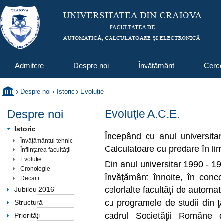
Admitere
Despre noi
Învățământ
Cerc
Despre noi
Istoric
Evoluție
Despre noi
Evoluţie A.C.E.
Istoric
Începând cu anul universita
Învățământul tehnic
Calculatoare cu predare în li
Înființarea facultății
Evoluție
Din anul universitar 1990 - 19
Cronologie
învăţământ înnoite, în conc
Decani
celorlalte facultăţi de automat
Jubileu 2016
cu programele de studii din ţ
Structură
cadrul Societăţii Române 
Priorități