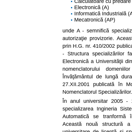
Calculatoare cu predare 
Electronică (A)
Informatică Industrială (
Mecatronică (AP)
unde A - semnifică specializ
autorizaţie provizorie. Aceas
prin H.G. nr. 410/2002 publica
- Structura specializărilor f
Electronică a Universităţii d
nomenclatorului domeniilor
Învăţământul de lungă dur
27.XII.2001 publicată în Mo
Nomenclatorul Specializărilor
În anul universitar 2005 - 2
specializarea Ingineria Sist
Automatică se tranformă în
Această nouă structură a f
universitare de licenţă şi sp