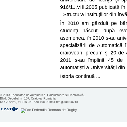
916/11.VIII.2005 publicată în 
- Structura instituţiilor din în
În 2010 am găzduit pe bănc
studenţi născuţi după ev
asemenea, în 2010 s-au aniver
specializării de Automatică 
craiovean, precum şi 20 de an
2011 s-au împlinit 45 de 
automatişti a Universităţii din
Istoria continuă ...
© 2013 Facultatea de Automatică, Calculatoare și Electronică,
Blvd. Decebal nr. 107, Craiova, România
RO-200440, tel +40 251 438 198, e-mail:info@ace.ucv.ro